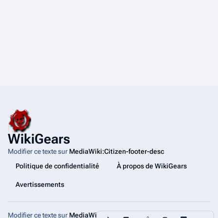
WikiGears
Modifier ce texte sur
MediaWiki:Citizen-footer-desc
Politique de confidentialité
À propos de WikiGears
Avertissements
Modifier ce texte sur
MediaWiki:Citizen-footer-tagline
Partager cette page
Autres