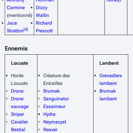
Carmine
Dizzy
(mentionné)
Wallin
Jace
Richard
[
4
]
Stratton
Prescott
Ennemis
Locuste
Lambent
Horde
Créature des
Grenadiers
Locuste
Entrailles
lambent
Drone
Brumak
Brumak
Drone
Sanguinator
lambent
sauvage
Essaimeur
Sniper
Hydra
Cavalier
Neymacyst
Bestial
Reaver