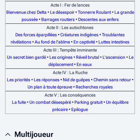
Acte I : Fer de lances
Bienvenue chez Delta
•
Le désespoir
•
Tonnerre Roulant
•
La grande
poussée
•
Barrages routiers
•
Descentes aux enfers
Acte II : Les autochtones
Des forces éparpillées
•
Créatures indigènes
•
Troublantes
révélations
•
Au fond de l'abîme
•
En captivité
•
Luttes intestines
Acte III : Tempête imminente
Un secret bien gardé
•
Les origines
•
Réveil brutal
•
L'ascension
•
Le
déplacement
•
En eaux
Acte IV : La Ruche
Les priorités
•
Les réponses
•
Nid de guêpes
•
Chemin sans retour
•
Un plan à toute épreuve
•
Recherches royales
Acte V : Les conséquences
La fuite
•
Un combat désespéré
•
Parking gratuit
•
Un équilibre
précaire
•
Epilogue
Multijoueur