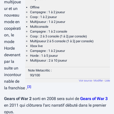
multijoue
Offline
ur et un
Campagne : 1 à 2 joueur
nouveau
Coop : 1 à 2 joueur
mode en
Multijoueur : 1 à 2 joueur
Multiconsole
coopérati
Campagne : 1 à 2 console
on, le
Coop : 2 à 3 console (1 à 2j par console)
Multijoueur 2 à 5 console (1 à 2j par console)
mode
Xbox live
Horde
Campagne : 1 à 2 joueur
devenant
Horde : 1 à 5 joueur
Multijoueur : 2 à 10 joueur
par la
suite un
Note Metacritic :
incontour
93/100
nable de
Voir source
-
Modifier
-
Liste
[
3
]
la franchise .
Gears of War 2
sorti en 2008 sera suivi de
Gears of War 3
en 2011 qui clôturera l'arc narratif débuté dans le premier
opus.