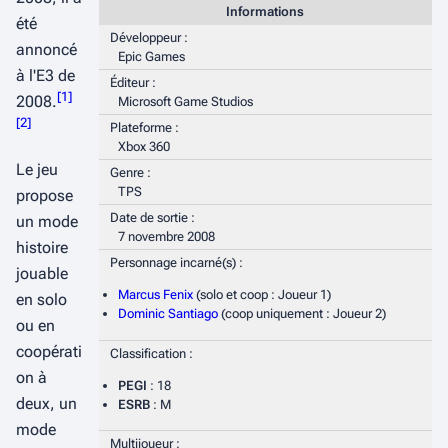
Informations
été
Développeur :
annoncé
Epic Games
à l'E3 de
Éditeur :
[
1
]
2008.
Microsoft Game Studios
[
2
]
Plateforme :
Xbox 360
Le jeu
Genre :
TPS
propose
Date de sortie :
un mode
7 novembre 2008
histoire
Personnage incarné(s) :
jouable
Marcus Fenix
(solo et coop : Joueur 1)
en solo
Dominic Santiago
(coop uniquement : Joueur 2)
ou en
coopérati
Classification :
on à
PEGI
: 18
deux, un
ESRB
: M
mode
Multijoueur :