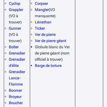
Cyclop
Corpser
Grappler
Mangler
(VO
(VO à
manquante)
trouver)
Léviathan
Gunner
Ticker
(VO à
Ver de pierre
trouver)
Ver de pierre géant
Bolter
Globule blanc du Ver
Grenadier
de pierre géant (nom
Grenadier
officiel à trouver)
d'élite
Barge de torture
Grenadier
Lance-
Flamme
Boomer
Broyeur
Boucher