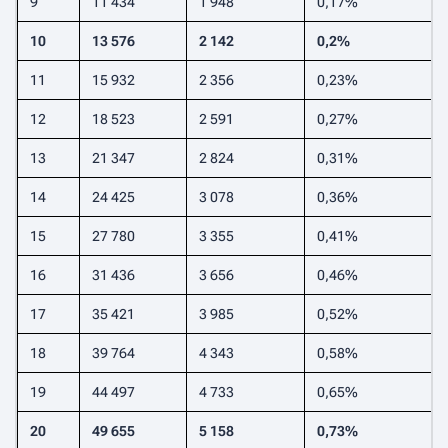
9
11 434
1 948
0,17%
10
13 576
2 142
0,2%
11
15 932
2 356
0,23%
12
18 523
2 591
0,27%
13
21 347
2 824
0,31%
14
24 425
3 078
0,36%
15
27 780
3 355
0,41%
16
31 436
3 656
0,46%
17
35 421
3 985
0,52%
18
39 764
4 343
0,58%
19
44 497
4 733
0,65%
20
49 655
5 158
0,73%