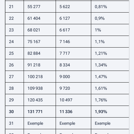
21
55 277
5 622
0,81%
22
61 404
6 127
0,9%
23
68 021
6 617
1%
24
75 167
7 146
1,1%
25
82 884
7 717
1,21%
26
91 218
8 334
1,34%
27
100 218
9 000
1,47%
28
109 938
9 720
1,61%
29
120 435
10 497
1,76%
30
131 771
11 336
1,93%
31
Exemple
Exemple
Exemple