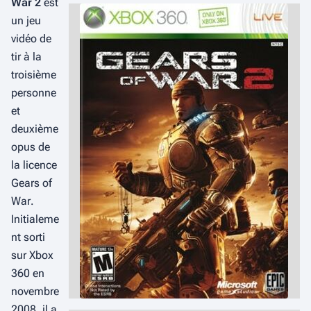
War 2
est
un jeu
vidéo de
tir à la
troisième
personne
et
deuxième
opus de
la licence
Gears of
War
.
Initialeme
nt sorti
sur Xbox
360 en
novembre
2008, il a