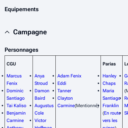
Equipements
Campagne
Personnages
CGU
Parias
L
Marcus
Anya
Adam Fenix
Hanley
G
Fenix
Stroud
Eddi
Chaps
R
Dominic
Damon
Tanner
Maria
(
Santiago
Baird
Clayton
Santiago
R
Tai Kaliso
Augustus
Carmine
(Mentionné)
Franklin
M
Benjamin
Cole
(
En route
S
Carmine
Victor
vers les
Anthony
Hoffman
ruines
)