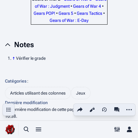
of War : Judgment
•
Gears of War 4
•
Gears POP!
•
Gears 5
•
Gears Tactics
•
Gears of War : E-Day
Notes
↑
Vérifier le grade
Catégories
:
Articles utilisant des colonnes
Jeux
Dernière modification
Partager cette page
Autres
Sommaire
La dernière modification de cette page a été faite le 1 mai 2026 à
Affichages
associated
10:38.
Droits d’auteur
Le contenu est disponible sous licence
Licence Creative Commons
Basculer la recherche
Basculer le menu
Changer 
Bas
Attribution - Pas d'Utilisation Commerciale - Partage dans les