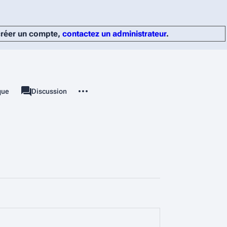
 créer un compte,
contactez un administrateur
.
Autres actions
ique
Page
Discussion
associated-pages