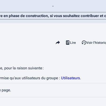
-
re en phase de construction, si vous souhaitez contribuer et
Partager cette page
Lire
Voir le texte source
Voir l’histor
Affichages
e, pour la raison suivante :
ermise qu’aux utilisateurs du groupe :
Utilisateurs
.
e page.