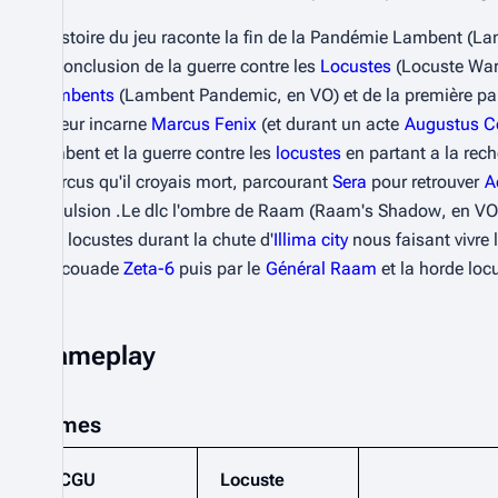
L'histoire du jeu raconte la fin de la Pandémie Lambent (
La
la conclusion de la guerre contre les 
Locustes
 (
Locuste Wa
Lambents
 (
Lambent Pandemic
, en VO) et de la première pa
joueur incarne 
Marcus Fenix
 (et durant un acte 
Augustus C
lambent et la guerre contre les 
locustes
 en partant a la rec
Marcus qu'il croyais mort, parcourant 
Sera
 pour retrouver 
A
l'imulsion .Le dlc l'ombre de Raam (
Raam's Shadow
, en VO
des locustes durant la chute d'
Illima city
 nous faisant vivre l
l'escouade 
Zeta-6
 puis par le 
Général Raam
 et la horde loc
Gameplay
Armes
CGU
Locuste