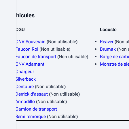
Véhicules
CGU
Locuste
CNV Souverain
(Non utilisable)
Reaver
(Non ut
Faucon Roi
(Non utilisable)
Brumak
(Non u
Faucon de transport
(Non utilisable)
Barge de carb
CNV Adamant
Monstre de si
Chargeur
Silverback
Centaure
(Non utilisable)
Derrick d'assaut
(Non utilisable)
Armadillo
(Non utilisable)
Camion de transport
Semi remorque
(Non utilisable)