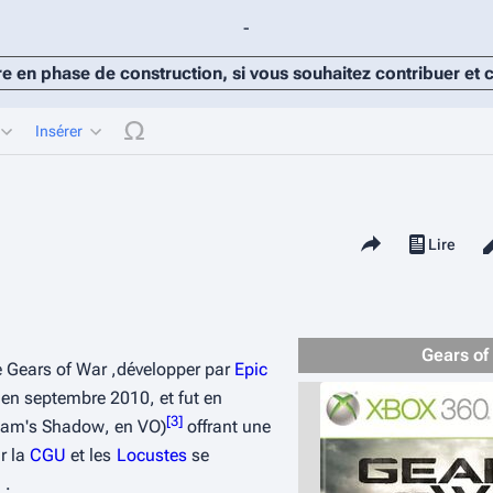
-
re en phase de construction, si vous souhaitez contribuer et
Insérer
Structure
Partager cette page
Lire
Affichages
Gears of
 
Gears of War
 ,développer par 
Epic 
0 en septembre 2010, et fut en 
[
3
]
am's Shadow
, en VO)
 offrant une 
 la 
CGU
 et les 
Locustes
 se 
 .