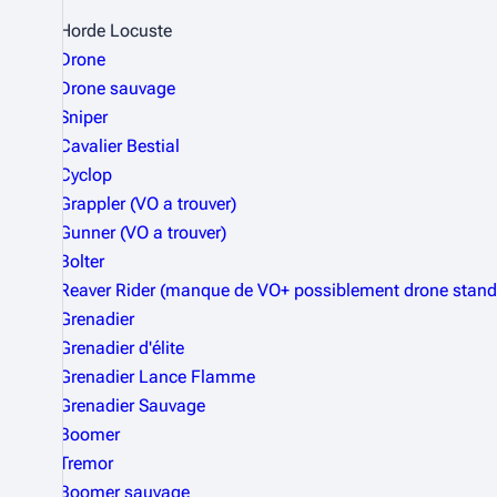
Horde Locuste
Drone
Drone sauvage
Sniper
Cavalier Bestial
Cyclop
Grappler (VO a trouver)
Gunner (VO a trouver)
Bolter
Reaver Rider (manque de VO+ possiblement drone stand
Grenadier
Grenadier d'élite
Grenadier Lance Flamme
Grenadier Sauvage
Boomer
Tremor
Boomer sauvage