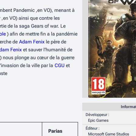
mbent Pandemic
 ,en VO), menant à 
r
 ,en VO) ainsi que contre les 
rtie de la saga Gears of war. Le 
ole
 ) afin de mettre fin a la pandémie 
herche de 
Adam Fenix
 le père de 
dam Fenix
 et sauver l'humanité de 
) nous plonge au cœur de la guerre 
'invasion de la ville par la 
CGU
 et 
uste
Informa
Développeur
:
Epic Games
Éditeur
:
Parias
Microsoft Game Studios