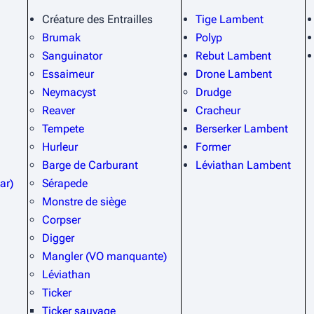
Créature des Entrailles
Tige Lambent
Brumak
Polyp
Sanguinator
Rebut Lambent
Essaimeur
Drone Lambent
Neymacyst
Drudge
Reaver
Cracheur
Tempete
Berserker Lambent
Hurleur
Former
Barge de Carburant
Léviathan Lambent
ar)
Sérapede
Monstre de siège
Corpser
Digger
Mangler (VO manquante)
Léviathan
Ticker
Ticker sauvage