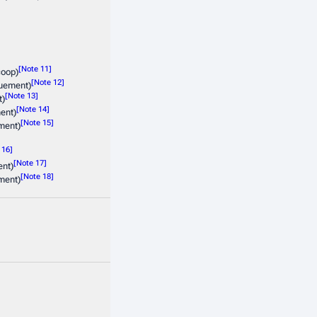
coop)
uement)
t)
ent)
ment)
ent)
ment)