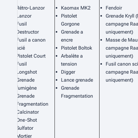
Rétro-Lanzor
Kaomax MK2
Fendoir
Lanzor
Pistolet
Grenade Kryll 
Fusil
Gorgone
campagne Ra
Destructor
Grenade a
uniquement)
Fusil a canon
encre
Masse de Maul
scié
Pistolet Boltok
campagne Ra
Pistolet Court
Arbalète a
uniquement)
Fusil
tension
Fusil canon sci
Longshot
Digger
campagne Ra
Grenade
Lance grenade
uniquement)
fumigène
Grenade
Grenade
Fragmentation
Fragmentation
Calcinator
One-Shot
Sulfator
Mortier