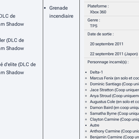
Plateforme
:
Grenade
Xbox 360
(DLC de
incendiaire
Genre
:
am Shadow
TPS
Date de sortie
:
er (DLC de
20 septembre 2011
am Shadow
22 septembre 2011 (Japon)
Personnage incarné(s)
:
é d'elite (DLC de
am Shadow
Delta-1
Marcus Fenix (en solo et co
Dominic Santiago (Coop un
Jace Stratton (Coop unique
Anya Stroud (Coop uniquem
Augustus Cole (en solo et c
Damon Baird (en coop uniq
Samatha Byrne (Coop uniq
Clayton Carmine (Coop uni
Autre
Anthony Carmine (Coop uni
Benjamin Carmine (Coop un