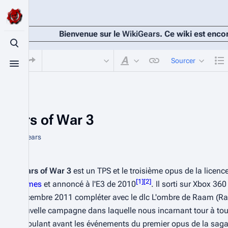
Bienvenue sur le
WikiGears
. Ce wiki est enco
Basculer la recherche
Sourcer
Basculer le menu
Style du texte
Gears of War 3
De WikiGears
Gears of War 3
 est un TPS et le troisième opus de la licence
[
1
]
[
2
]
Games
 et annoncé à l'E3 de 2010
. Il sorti sur Xbox 36
Décembre 2011 compléter avec le dlc L'ombre de Raam (
Ra
nouvelle campagne dans laquelle nous incarnant tour à tour
déroulant avant les événements du premier opus de la saga