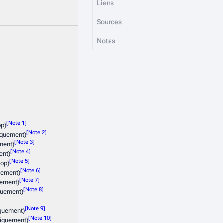
Liens
Sources
Notes
op)
iquement)
ment)
ent)
oop)
uement)
uement)
quement)
quement)
iquement)