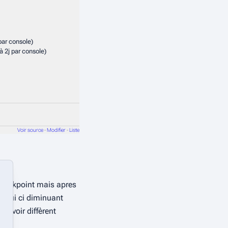
 par console)
à 2j par console)
Voir source
-
Modifier
-
Liste
heckpoint mais apres 
celui ci diminuant 
avoir diffèrent 