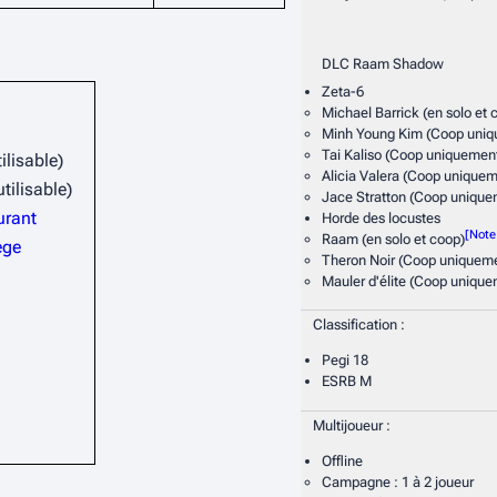
DLC Raam Shadow
Zeta-6
Michael Barrick (en solo et 
Minh Young Kim (Coop uniq
Tai Kaliso (Coop uniquemen
ilisable)
Alicia Valera (Coop uniquem
tilisable)
Jace Stratton (Coop unique
urant
Horde des locustes
Raam (en solo et coop)
ege
Theron Noir (Coop uniquem
Mauler d'élite (Coop unique
Classification
:
Pegi 18
ESRB M
Multijoueur
:
Offline
Campagne
: 1 à 2 joueur