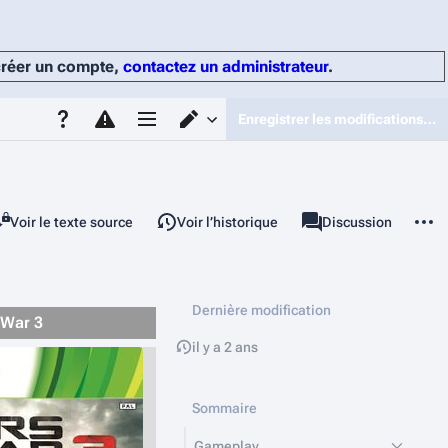
 créer un compte,
contactez un administrateur
.
Enregistrer les modifications…
Options de page
Changer d’éditeur
Autres
Voir le texte source
Voir l’historique
Page
Discussion
associated-pages
Dernière modification
 War 3
il y a 2 ans
Sommaire
Gameplay