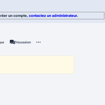
 créer un compte,
contactez un administrateur
.
Autres actions
ique
Page
Discussion
associated-pages