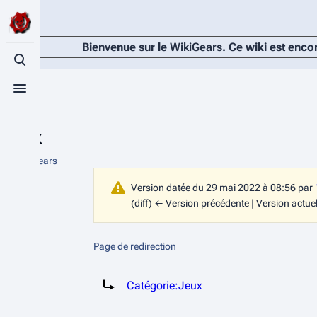
Bienvenue sur le
WikiGears
. Ce wiki est enco
Basculer la recherche
Basculer le menu
Jeux
De WikiGears
Version datée du 29 mai 2022 à 08:56 par
(diff) ← Version précédente | Version actuell
Page de redirection
Rediriger vers :
Catégorie:Jeux