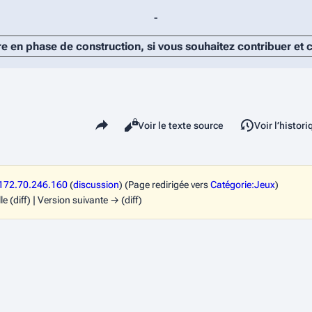
-
re en phase de construction, si vous souhaitez contribuer et
Partager cette page
Lire
Voir le texte source
Voir l’histor
Affichages
172.70.246.160
(
discussion
)
(Page redirigée vers
Catégorie:Jeux
)
e (diff) | Version suivante → (diff)