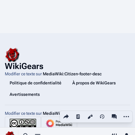
WikiGears
Modifier ce texte sur
MediaWiki:Citizen-footer-desc
Politique de confidentialité
À propos de WikiGears
Avertissements
Modifier ce texte sur
MediaWiki:Citizen-footer-tagline
Partager cette page
Autres
Affichages
associated