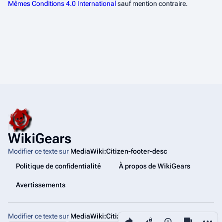
Mêmes Conditions 4.0 International
sauf mention contraire.
WikiGears
Modifier ce texte sur
MediaWiki:Citizen-footer-desc
Politique de confidentialité
À propos de WikiGears
Avertissements
Modifier ce texte sur
MediaWiki:Citizen-footer-tagline
Partager cette page
Autres
Affichages
associated