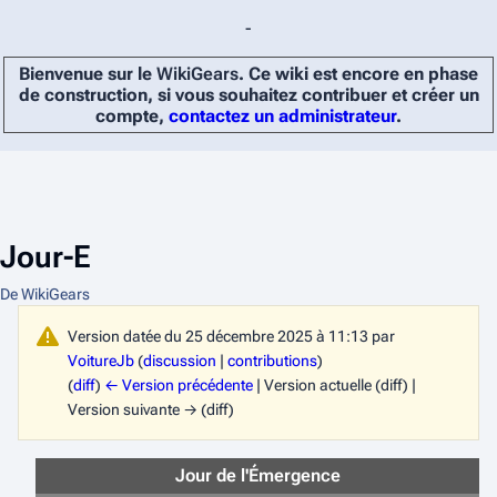
-
Bienvenue sur le
WikiGears
. Ce wiki est encore en phase
de construction, si vous souhaitez contribuer et créer un
compte,
contactez un administrateur
.
Jour-E
De WikiGears
Version datée du 25 décembre 2025 à 11:13 par
VoitureJb
(
discussion
|
contributions
)
(
diff
)
← Version précédente
| Version actuelle (diff) |
Version suivante → (diff)
Jour de l'Émergence