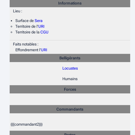
Informations
Lieu :
Surface de
Sera
Territoire de l'
URI
Territoire de la
CGU
Faits notables :
Effondrement l'
URI
Belligérants
Locustes
Humains
Forces
Commandants
{{{commandant2}}}
Pertes