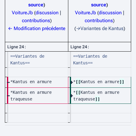
source
source
VoitureJb
(
discussion
|
VoitureJb
(
discussion
|
contributions
)
contributions
)
A
← Modification précédente
→
Variantes de Kantus
u
c
Ligne 24 :
Ligne 24 :
u
==Variantes de 
==Variantes de 
n
Kantus==
Kantus==
r
é
*Kantus en armure
*
[[
Kantus en armure
]]
s
u
*Kantus en armure 
*
[[
Kantus en armure 
m
traqueuse
traqueuse
]]
é
d
e
s