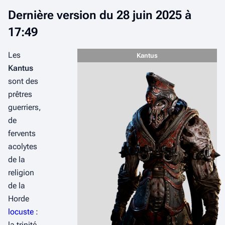
m
Dernière version du 28 juin 2025 à
o
17:49
d
i
Les
f
Kantus
Kantus
i
sont des
c
prêtres
a
guerriers,
t
de
i
fervents
o
acolytes
n
de la
s
religion
de la
Horde
locuste
:
la trinité