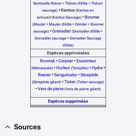
Sentinelle théron
•
Théron d'élite
•
Théron
•
Kantus
sauvage
)
(
Kantus en
•
Boomer
armure
)•(
Kantus Sauvage
)
(
Mauler
•
Mauler d'élite
•
Grinder
•
Boomer
•
Grenadier
sauvage
)
(
Grenadier d'élite
•
Grenadier sauvage
•
Grenadier Sauvage
d'élite
)
Espèces apprivoisées
Brumak
•
Corpser
•
Essaimeur
•
Hurleur
•
Hydre
•
(
Némacyste
)
(
Tempête
)
Reaver
•
Sanguinator
•
Sérapède
•
Ticker
(
Sérapède géant
)
(
Ticker sauvage
)
•
Vers de pierre
(
Vers de pierre géant
)
Espèces supprimées
Sources