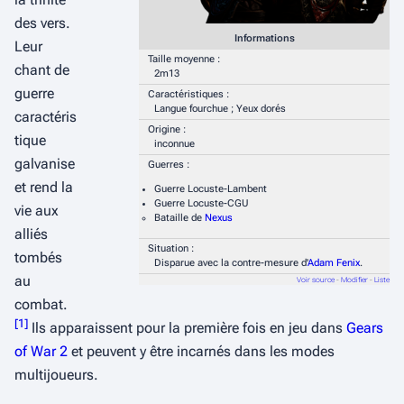
des vers.
Informations
Leur
Taille moyenne :
chant de
2m13
guerre
Caractéristiques :
Langue fourchue ; Yeux dorés
caractéris
Origine :
tique
inconnue
galvanise
Guerres :
et rend la
Guerre Locuste-Lambent
Guerre Locuste-CGU
vie aux
Bataille de
Nexus
alliés
Situation :
tombés
Disparue avec la contre-mesure d'
Adam Fenix
.
au
Voir source
-
Modifier
-
Liste
combat.
[
1
]
Ils apparaissent pour la première fois en jeu dans
Gears
of War 2
et peuvent y être incarnés dans les modes
multijoueurs.