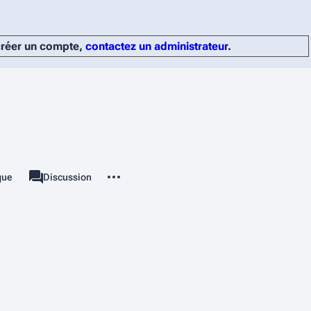
 créer un compte,
contactez un administrateur
.
Autres actions
ique
Page
Discussion
associated-pages