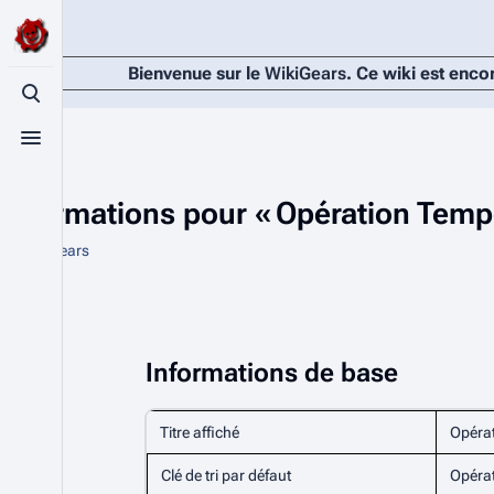
Bienvenue sur le
WikiGears
. Ce wiki est enco
Basculer la recherche
Basculer le menu
Informations pour « Opération Tempê
De WikiGears
Informations de base
Titre affiché
Opérat
Clé de tri par défaut
Opérat