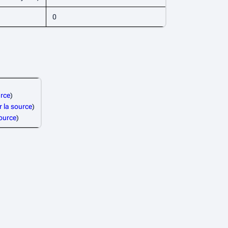
0
urce
)
r la source
)
source
)