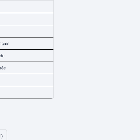
ançais
ode
sée
i)