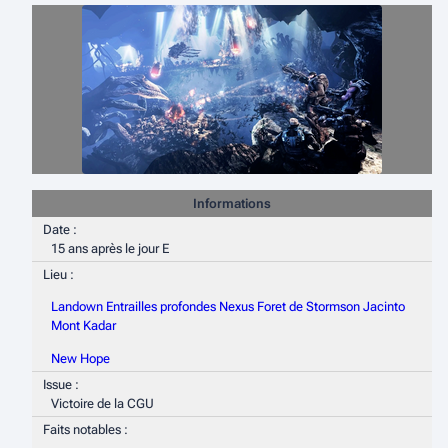
Informations
Date :
15 ans après le jour E
Lieu :
Landown
Entrailles profondes
Nexus
Foret de Stormson
Jacinto
Mont Kadar
New Hope
Issue :
Victoire de la CGU
Faits notables :