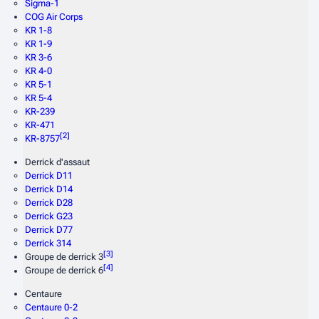
Sigma-1
COG Air Corps
KR 1-8
KR 1-9
KR 3-6
KR 4-0
KR 5-1
KR 5-4
KR-239
KR-471
[
2
]
KR-8757
Derrick d'assaut
Derrick D11
Derrick D14
Derrick D28
Derrick G23
Derrick D77
Derrick 314
[
3
]
Groupe de derrick 3
[
4
]
Groupe de derrick 6
Centaure
Centaure 0-2