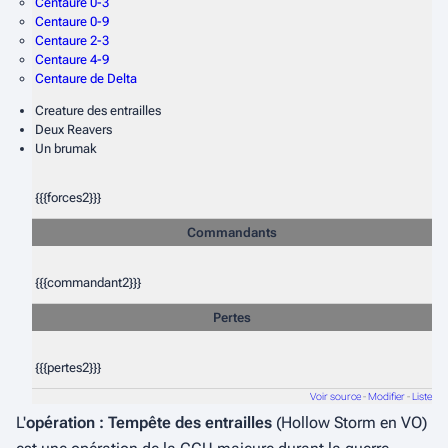
Centaure 0-3
Centaure 0-9
Centaure 2-3
Centaure 4-9
Centaure de Delta
Creature des entrailles
Deux Reavers
Un brumak
{{{forces2}}}
Commandants
{{{commandant2}}}
Pertes
{{{pertes2}}}
Voir source
-
Modifier
-
Liste
L'
opération : Tempête des entrailles
(
Hollow Storm
en VO)