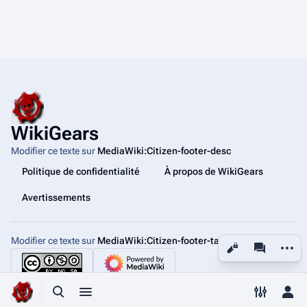
WikiGears
Modifier ce texte sur
MediaWiki:Citizen-footer-desc
Politique de confidentialité
À propos de WikiGears
Avertissements
Modifier ce texte sur
MediaWiki:Citizen-footer-tagline
Autres
Affichages
associated
Basculer la recherche
Basculer le menu
Changer 
Bas