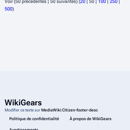
Voir (
50 précédentes
|
50 suivantes
) (
20
|
50
|
100
|
250
|
500
)
WikiGears
Modifier ce texte sur
MediaWiki:Citizen-footer-desc
Politique de confidentialité
À propos de WikiGears
Avertissements