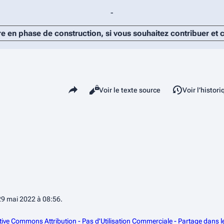
-
re en phase de construction, si vous souhaitez contribuer et
Partager cette page
Lire
Voir le texte source
Voir l’histor
Affichages
 29 mai 2022 à 08:56.
tive Commons Attribution - Pas d'Utilisation Commerciale - Partage dans 