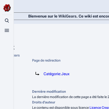
Bienvenue sur le
WikiGears
. Ce wiki est enco
Basculer la recherche
Basculer le menu
Jeux
De WikiGears
Page de redirection
Rediriger vers :
Catégorie:Jeux
Dernière modification
La dernière modification de cette page a été faite le
Droits d’auteur
Le contenu est disponible sous licence
Licence Crea