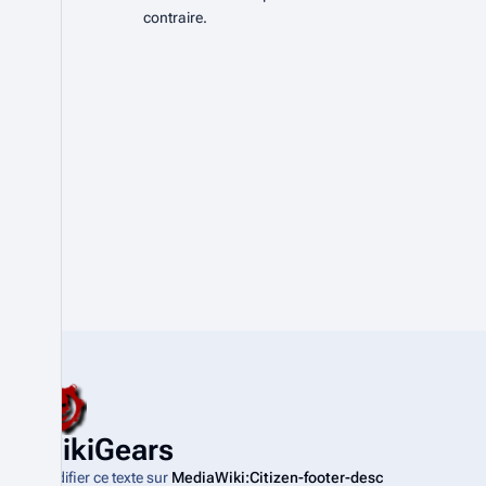
contraire.
WikiGears
Modifier ce texte sur
MediaWiki:Citizen-footer-desc