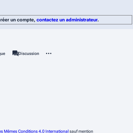
 créer un compte,
contactez un administrateur
.
Autres actions
ique
Page
Discussion
associated-pages
les Mêmes Conditions 4.0 International
sauf mention