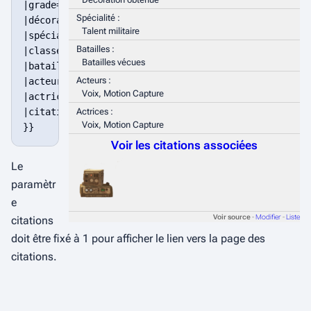
|grade=

Spécialité :
|décoration=Décoration obtenue

Talent militaire
|spécialité=Talent militaire

Batailles :
|classe (Garde Onyx, Gears, Commando Gears)=

Batailles vécues
|batailles=Batailles vécues

Acteurs :
|acteurs=Voix, Motion Capture

Voix, Motion Capture
|actrices=Voix, Motion Capture

|citations=1

Actrices :
Voix, Motion Capture
}}
Voir les citations associées
Le
paramètr
e
Voir source
-
Modifier
-
Liste
citations
doit être fixé à 1 pour afficher le lien vers la page des
citations.