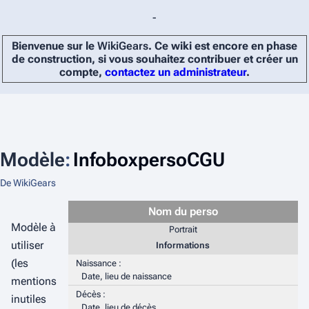
-
Bienvenue sur le
WikiGears
. Ce wiki est encore en phase
de construction, si vous souhaitez contribuer et créer un
compte,
contactez un administrateur
.
Modèle
:
InfoboxpersoCGU
De WikiGears
Nom du perso
Modèle à
Portrait
utiliser
Informations
(les
Naissance :
Date, lieu de naissance
mentions
Décès :
inutiles
Date, lieu de décès