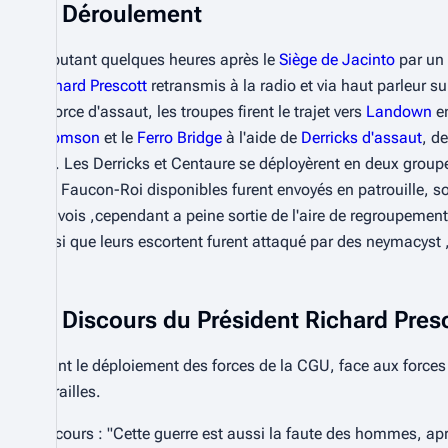
Déroulement
Debutant quelques heures après le
Siège de Jacinto
par un 
Richard Prescott
retransmis à la radio et via haut parleur s
la force d'assaut, les troupes firent le trajet vers
Landown
en
Stromson
et le
Ferro Bridge
à l'aide de
Derricks d'assaut
, d
Roi
. Les Derricks et Centaure se déployèrent en deux group
des Faucon-Roi disponibles furent envoyés en patrouille, so
convois ,cependant a peine sortie de l'aire de regroupement
ainsi que leurs escortent furent attaqué par des neymacyst 
Discours du Président Richard Pres
Avant le déploiement des forces de la CGU, face aux forces
entrailles.
Discours : "Cette guerre est aussi la faute des hommes, apr