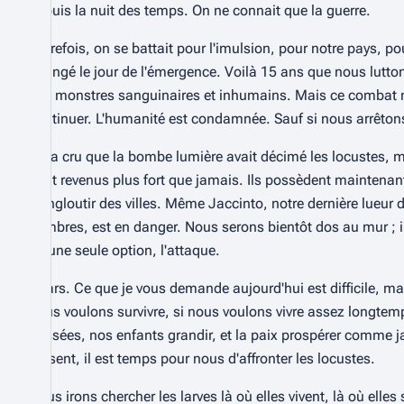
depuis la nuit des temps. On ne connait que la guerre.
Autrefois, on se battait pour l'imulsion, pour notre pays, pou
changé le jour de l'émergence. Voilà 15 ans que nous lutton
des monstres sanguinaires et inhumains. Mais ce combat 
continuer. L'humanité est condamnée. Sauf si nous arrêton
On a cru que la bombe lumière avait décimé les locustes, mai
sont revenus plus fort que jamais. Ils possèdent maintenan
d'engloutir des villes. Même Jaccinto, notre dernière lueur 
sombres, est en danger. Nous serons bientôt dos au mur ; i
qu'une seule option, l'attaque.
Gears. Ce que je vous demande aujourd'hui est difficile, ma
nous voulons survivre, si nous voulons vivre assez longtemp
passées, nos enfants grandir, et la paix prospérer comme 
présent, il est temps pour nous d'affronter les locustes.
Nous irons chercher les larves là où elles vivent, là où elles