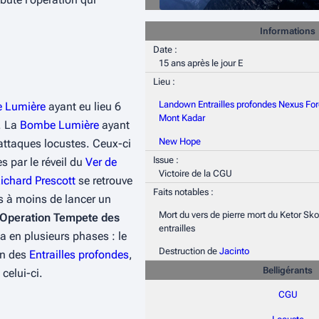
Informations
Date :
15 ans après le jour E
Lieu :
Landown
Entrailles profondes
Nexus
For
e Lumière
ayant eu lieu 6
Mont Kadar
. La
Bombe Lumière
ayant
New Hope
 attaques locustes. Ceux-ci
Issue :
s par le réveil du
Ver de
Victoire de la CGU
ichard Prescott
se retrouve
Faits notables :
es à moins de lancer un
Mort du vers de pierre mort du Ketor Sk
Operation Tempete des
entrailles
a en plusieurs phases : le
Destruction de
Jacinto
in des
Entrailles profondes
,
Belligérants
celui-ci.
CGU