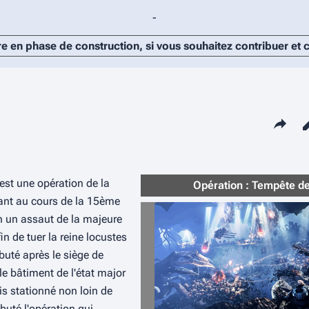
-
re en phase de construction, si vous souhaitez contribuer et
Partager c
est une opération de la
Opération : Tempête des
lant au cours de la 15ème
en un assaut de la majeure
n de tuer la reine locustes
ébuté après le siège de
le bâtiment de l'état major
is stationné non loin de
buté l'opération qui