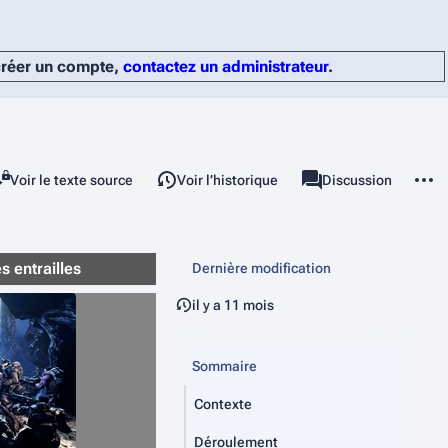
 créer un compte,
contactez un administrateur
.
ette page
Autres
Lire
Voir le texte source
Voir l’historique
Page
Discussion
Affichages
associated-pages
 entrailles
Dernière modification
il y a 11 mois
Sommaire
Contexte
Déroulement