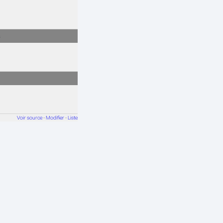
s
Voir source
-
Modifier
-
Liste