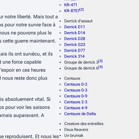
KR-471
[
2
]
KR-8757
r notre liberté. Mais tout a
Derrick d'assaut
s pour notre survie face à
Derrick D11
nous ne pouvons plus le
Derrick D14
Derrick D28
s cette guerre maintenant.
Derrick G23
Derrick D77
s ils ont survécu, et ils
Derrick 314
[
3
]
t une force capable
Groupe de derrick 3
[
4
]
Groupe de derrick 6
d'espoir en ces heures
l nous reste donc plus
Centaure
Centaure 0-2
Centaure 0-3
Centaure 0-9
is absoluement vital. Si
Centaure 2-3
s pour voir les saisons
Centaure 4-9
Centaure de Delta
jamais auparavant. A
Creature des entrailles
Deux Reavers
Un brumak
 se reproduisent. Et nous les