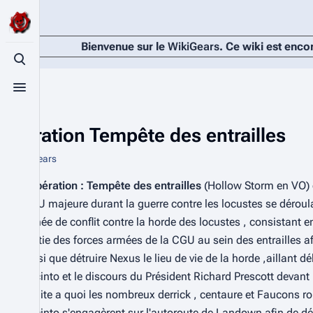
Bienvenue sur le
WikiGears
. Ce wiki est enco
Basculer la recherche
Basculer le menu
Opération Tempête des entrailles
De WikiGears
L'
opération : Tempête des entrailles
(
Hollow Storm
en VO) 
CGU majeure durant la guerre contre les locustes se dérou
année de conflit contre la horde des locustes , consistant 
partie des forces armées de la CGU au sein des entrailles afi
ainsi que détruire Nexus le lieu de vie de la horde ,aillant d
Jacinto et le discours du Président Richard Prescott devant 
, suite a quoi les nombreux derrick , centaure et Faucons ro
Jacinto s'engagèrent sur l'autoroute de Landown afin de dé