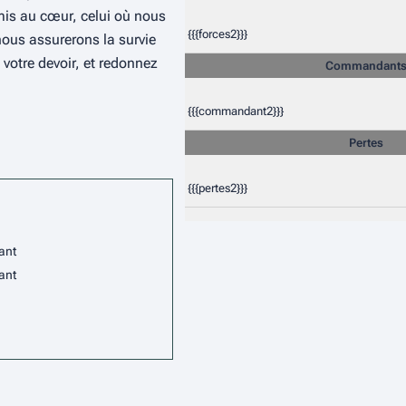
mis au cœur, celui où nous
{{{forces2}}}
nous assurerons la survie
 votre devoir, et redonnez
Commandant
{{{commandant2}}}
Pertes
{{{pertes2}}}
lant
lant