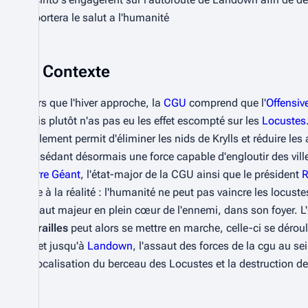
apportera le salut a l'humanité
Contexte
Alors que l'hiver approche, la
CGU
comprend que l'
Offensiv
mois plutôt n'as pas eu les effet escompté sur les
Locustes
seulement permit d'éliminer les nids de Krylls et réduire les
possédant désormais une force capable d'engloutir des ville
Pierre Géant
, l'état-major de la CGU ainsi que le président
R
face à la réalité : l'humanité ne peut pas vaincre les locust
assaut majeur en plein cœur de l'ennemi, dans son foyer. L'
Entrailles
peut alors se mettre en marche, celle-ci se déroul
trajet jusqu'à
Landown
, l'assaut des forces de la cgu au se
la localisation du berceau des Locustes et la destruction de 