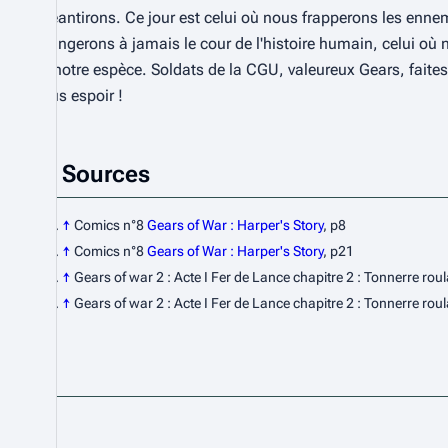
anéantirons. Ce jour est celui où nous frapperons les enne
changerons à jamais le cour de l'histoire humain, celui où 
de notre espèce. Soldats de la CGU, valeureux Gears, faites
nous espoir !
Sources
↑
Comics n°8
Gears of War : Harper's Story
, p8
↑
Comics n°8
Gears of War : Harper's Story
, p21
↑
Gears of war 2 : Acte I Fer de Lance chapitre 2 : Tonnerre rou
↑
Gears of war 2 : Acte I Fer de Lance chapitre 2 : Tonnerre rou