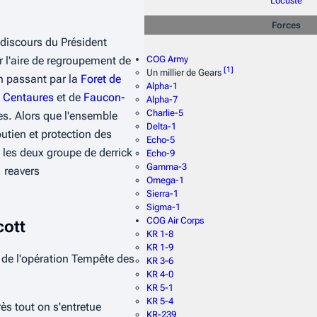
Locuste
Forces
discours du Président
COG Army
ur l'aire de regroupement de
[
1
]
Un millier de Gears
 passant par la
Foret de
Alpha-1
e
Centaures
et de
Faucon-
Alpha-7
Charlie-5
es. Alors que l'ensemble
Delta-1
utien et protection des
Echo-5
 les deux groupe de derrick
Echo-9
Gamma-3
, reavers
Omega-1
Sierra-1
Sigma-1
COG Air Corps
cott
KR 1-8
KR 1-9
 de l'opération Tempête des
KR 3-6
KR 4-0
KR 5-1
KR 5-4
ès tout on s'entretue
KR-239