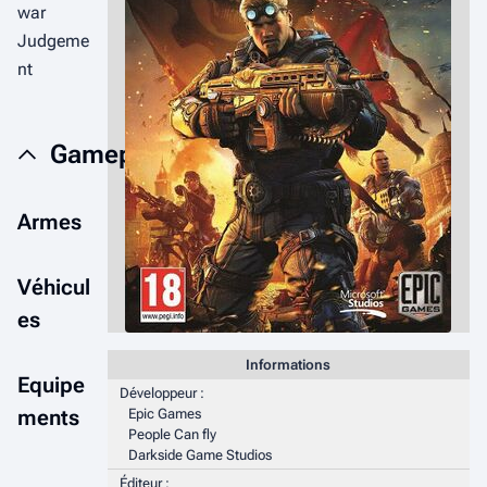
war
Judgeme
nt
Gameplay
Armes
Véhicul
es
Informations
Equipe
Développeur :
ments
Epic Games
People Can fly
Darkside Game Studios
Éditeur :