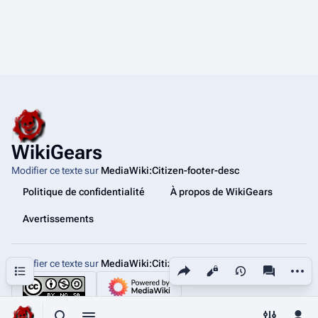
WikiGears
Modifier ce texte sur
MediaWiki:Citizen-footer-desc
Politique de confidentialité
À propos de WikiGears
Avertissements
Modifier ce texte sur
MediaWiki:Citizen-footer-tagline
Partager cette page
Autres
Sommaire
Affichages
associated