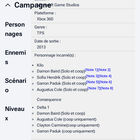
Campagne
Microsoft Game Studios
Plateforme :
Xbox 360
Person
Genre :
nages
TPS
Date de sortie :
2013
Ennemi
Personnage incarné(s) :
s
Kilo
[
Note 1
]
[
Note 2
]
Damon Baird (Solo et coop)
[
Note 3
]
[
Note 4
]
Sofia Hendrik (Solo et coop)
Scénari
[
Note 5
]
[
Note 6
]
Garron Paduk (Solo et coop)
[
Note 7
]
[
Note 8
]
o
Augustus Cole (Solo et coop)
Consequence
Delta 1
Niveau
Damon Baird (Solo et coop)
x
Augustus Cole (coop uniquement)
Clayton Carmine(coop uniquement)
Garron Paduk (coop uniquement)