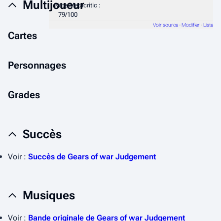
Multijoueur
Note Metacritic :
79/100
Voir source
-
Modifier
-
Liste
Cartes
Personnages
Grades
Succès
Voir :
Succès de Gears of war Judgement
Musiques
Voir :
Bande originale de Gears of war Judgement