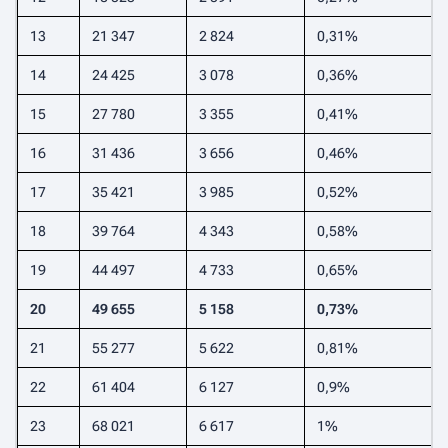
13
21 347
2 824
0,31%
14
24 425
3 078
0,36%
15
27 780
3 355
0,41%
16
31 436
3 656
0,46%
17
35 421
3 985
0,52%
18
39 764
4 343
0,58%
19
44 497
4 733
0,65%
20
49 655
5 158
0,73%
21
55 277
5 622
0,81%
22
61 404
6 127
0,9%
23
68 021
6 617
1%