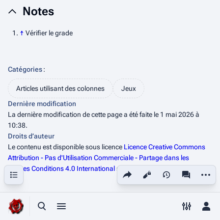
Notes
↑
Vérifier le grade
Catégories
:
Articles utilisant des colonnes
Jeux
Dernière modification
La dernière modification de cette page a été faite le 1 mai 2026 à
10:38.
Droits d’auteur
Le contenu est disponible sous licence
Licence Creative Commons
Attribution - Pas d'Utilisation Commerciale - Partage dans les
Mêmes Conditions 4.0 International
sauf mention contraire.
Partager cette page
Autres
Sommaire
Affichages
associated
Basculer la recherche
Basculer le menu
Changer 
Bas