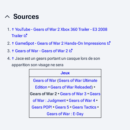
Sources
↑
YouTube - Gears of War 2 Xbox 360 Trailer - E3 2008
Trailer
↑
GameSpot - Gears of War 2 Hands-On Impressions
↑
Gears of War -
Gears of War 2
↑
Jace est un gears portant un casque lors de son
apparition son visage ne sera
Jeux
Gears of War
(
Gears of War Ultimate
Edition
•
Gears of War Reloaded
) •
Gears of War 2
•
Gears of War 3
•
Gears
of War : Judgment
•
Gears of War 4
•
Gears POP!
•
Gears 5
•
Gears Tactics
•
Gears of War : E-Day