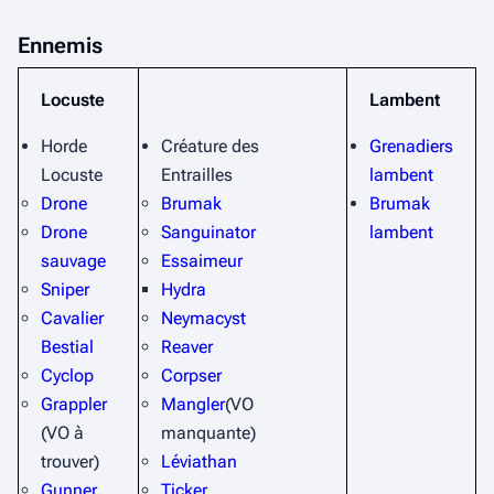
Ennemis
Locuste
Lambent
Horde
Créature des
Grenadiers
Locuste
Entrailles
lambent
Drone
Brumak
Brumak
Drone
Sanguinator
lambent
sauvage
Essaimeur
Sniper
Hydra
Cavalier
Neymacyst
Bestial
Reaver
Cyclop
Corpser
Grappler
Mangler
(VO
(VO à
manquante)
trouver)
Léviathan
Gunner
Ticker