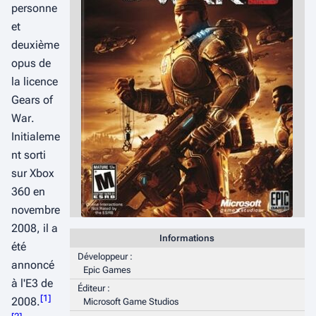
personne
et
deuxième
opus de
la licence
Gears of
War
.
Initialeme
nt sorti
sur Xbox
360 en
novembre
2008, il a
Informations
été
Développeur :
annoncé
Epic Games
à l'E3 de
Éditeur :
[
1
]
2008.
Microsoft Game Studios