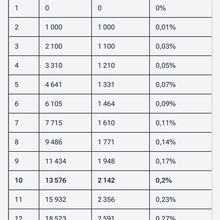
1
0
0
0%
2
1 000
1 000
0,01%
3
2 100
1 100
0,03%
4
3 310
1 210
0,05%
5
4 641
1 331
0,07%
6
6 105
1 464
0,09%
7
7 715
1 610
0,11%
8
9 486
1 771
0,14%
9
11 434
1 948
0,17%
10
13 576
2 142
0,2%
11
15 932
2 356
0,23%
12
18 523
2 591
0,27%