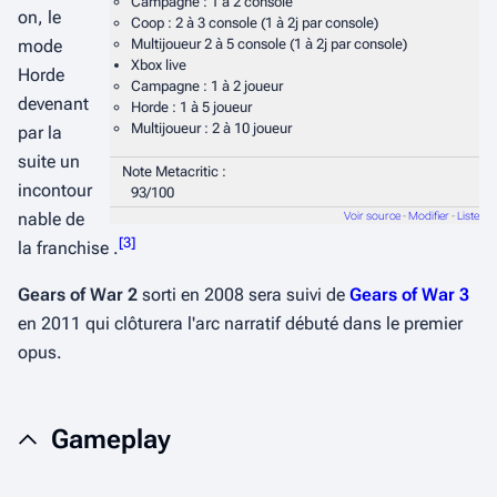
Campagne : 1 à 2 console
on, le
Coop : 2 à 3 console (1 à 2j par console)
Multijoueur 2 à 5 console (1 à 2j par console)
mode
Xbox live
Horde
Campagne : 1 à 2 joueur
devenant
Horde : 1 à 5 joueur
Multijoueur : 2 à 10 joueur
par la
suite un
Note Metacritic :
incontour
93/100
nable de
Voir source
-
Modifier
-
Liste
[
3
]
la franchise .
Gears of War 2
sorti en 2008 sera suivi de
Gears of War 3
en 2011 qui clôturera l'arc narratif débuté dans le premier
opus.
Gameplay