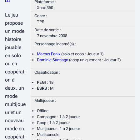
[
2
]
Plateforme :
Xbox 360
Le jeu
Genre :
TPS
propose
Date de sortie :
un mode
7 novembre 2008
histoire
Personnage incarné(s) :
jouable
Marcus Fenix
(solo et coop : Joueur 1)
en solo
Dominic Santiago
(coop uniquement : Joueur 2)
ou en
coopérati
Classification :
on à
PEGI
: 18
deux, un
ESRB
: M
mode
Multijoueur :
multijoue
Offline
ur et un
Campagne : 1 à 2 joueur
nouveau
Coop : 1 à 2 joueur
mode en
Multijoueur : 1 à 2 joueur
Multiconsole
coopérati