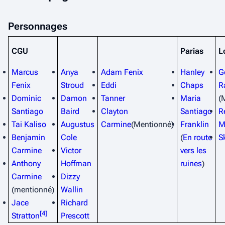
Personnages
CGU
Parias
L
Marcus
Anya
Adam Fenix
Hanley
G
Fenix
Stroud
Eddi
Chaps
R
Dominic
Damon
Tanner
Maria
(
Santiago
Baird
Clayton
Santiago
R
Tai Kaliso
Augustus
Carmine
(Mentionné)
Franklin
M
Benjamin
Cole
(
En route
S
Carmine
Victor
vers les
Anthony
Hoffman
ruines
)
Carmine
Dizzy
(mentionné)
Wallin
Jace
Richard
[
4
]
Stratton
Prescott