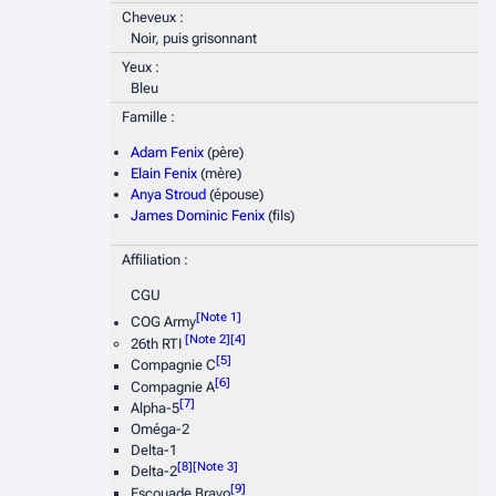
Cheveux :
Noir, puis grisonnant
Yeux :
Bleu
Famille :
Adam Fenix
(père)
Elain Fenix
(mère)
Anya Stroud
(épouse)
James Dominic Fenix
(fils)
Affiliation :
CGU
[
Note 1
]
COG Army
[
Note 2
]
[
4
]
26th RTI
[
5
]
Compagnie C
[
6
]
Compagnie A
[
7
]
Alpha-5
Oméga-2
Delta-1
[
8
]
[
Note 3
]
Delta-2
[
9
]
Escouade Bravo