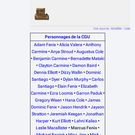
Voir source
-
Modifier
-
Liste
Personnages de la CGU
Adam Fenix
•
Alicia Valera
•
Anthony
Carmine
•
Anya Stroud
•
Augustus Cole
•
Benjamin Carmine
•
Bernadette Mataki
•
Clayton Carmine
•
Damon Baird
•
Dennis Elliott
•
Dizzy Wallin
•
Dominic
Santiago
•
Dyer
•
Dylan Murphy
•
Carlos
Santiago
•
Elain Fenix
•
Elizabeth
Carmine
•
Ezra Loomis
•
Garron Paduk
•
Gregory Wisen
•
Hana Cole
•
James
Dominic Fenix
•
Jason Hendrik
•
Jayson
Stratton
•
Jeremiah Keegan
•
Jonathan
Harper
•
Kurt Elliott
•
Lahni Kaliso
•
Leslie Macallister
•
Marcus Fenix
•
Michael Barrick
•
Mina Jinn
•
Minh