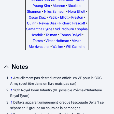
Young Kim
•
Monroe
•
Nicolette
Shannon
•
Niles Samson
•
Nora Elliott
•
Oscar Diaz
•
Patrick Elliott
•
Preston
•
Quinn
•
Reyna Diaz
•
Richard Prescott
•
Samantha Byrne
•
Sid Redburn
•
Sophia
Hendrik
•
Tolman
•
Tomas Dalyell
•
Torres
•
Victor Hoffman
•
Vivian
Merriweather
•
Walker
•
Will Carmine
Notes
↑
Actuellement pas de traduction officiel en VF pour la COG
Army (peut être dans un livre mais pas sur)
↑
26th Royal Tyran Infantry (VF possible 26ème d'Infanterie
Royal Tyran)
↑
Delta-2 apparait uniquement lorsque l'escouade Delta 1 se
sépare en 2 groupe au cours de la campagne