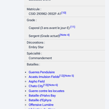
Matricule :
[
10
]
CSID 293982-3932F-A1
Grade :
[
11
]
Caporal (3 ans avant le jour-E)
[
Note 4
]
Sergent (Grade actuel)
Décorations :
Embry Star
Spécialité :
Commandement
Batailles :
Guerres Pendulaire
[
12
]
[
Note 5
]
Acastu Imulsion Fields
Aspho Field
[
13
]
[
Note 6
]
Chato City
Guerre contre les locustes
Bataille d'Halvo Bay
Bataille d'Ephyra
Offensive Lumière