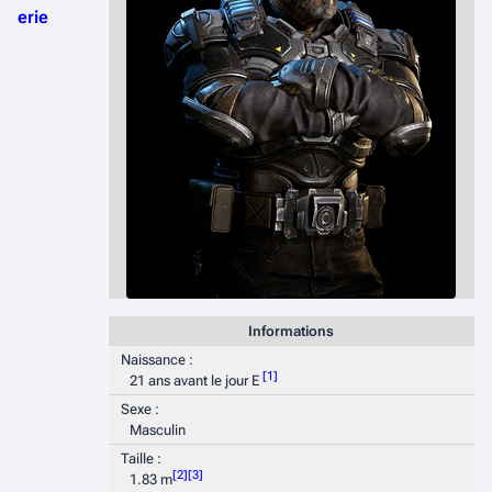
erie
Informations
Naissance :
[
1
]
21 ans avant le jour E
Sexe :
Masculin
Taille :
[
2
]
[
3
]
1.83 m