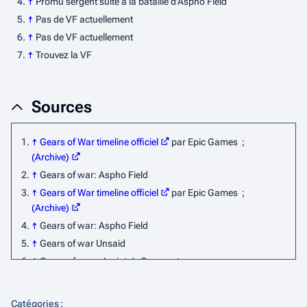
↑
Promu sergent suite a la bataille d'Aspho Field
↑
Pas de VF actuellement
↑
Pas de VF actuellement
↑
Trouvez la VF
Sources
↑
Gears of War timeline officiel
par Epic Games ;
(Archive)
↑
Gears of war: Aspho Field
↑
Gears of War timeline officiel
par Epic Games ;
(Archive)
↑
Gears of war: Aspho Field
↑
Gears of war Unsaid
↑
Gears of war : Jacinto's Remnant
↑
Gears of war : Aspho Field
↑
Gears of war/Gears of war ultimate édition
Catégories
: