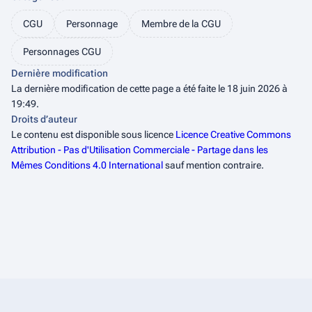
↑
Gears of war: The Slab
CGU
Personnage
Membre de la CGU
↑
Collectible Gears 5 : Trauma Record: Marcus Fenix
(Trouvez la version Française)
Personnages CGU
↑
Gears of war: Aspho Field
Dernière modification
↑
Gears of war : Unsaid
La dernière modification de cette page a été faite le 18 juin 2026 à
↑
Gears of war : Unsaid
19:49.
↑
Gears 5: Dialogue entre Kait Diaz et Delmont Walker dans
Droits d’auteur
l'acte II
Le contenu est disponible sous licence
Licence Creative Commons
Attribution - Pas d'Utilisation Commerciale - Partage dans les
Mêmes Conditions 4.0 International
sauf mention contraire.